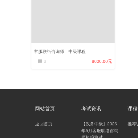
客服联络咨询师—中级课程
2
8000.00元
网站首页
考试资讯
课程
返回首页
【政务中级】2026
推荐
年5月客服联络咨询
师模拟测试