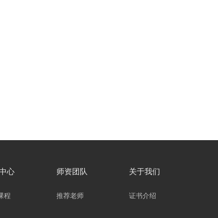
中心
师资团队
关于我们
课程
推荐老师
证书介绍