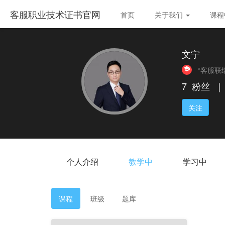
客服职业技术证书官网
首页
关于我们
课程
文宁
“客服联
7
粉丝
｜
关注
个人介绍
教学中
学习中
课程
班级
题库